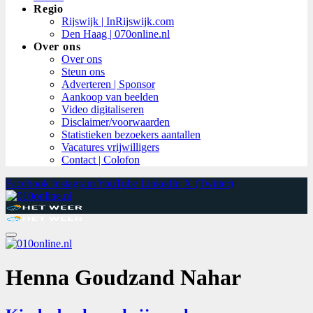
Regio
Rijswijk | InRijswijk.com
Den Haag | 070online.nl
Over ons
Over ons
Steun ons
Adverteren | Sponsor
Aankoop van beelden
Video digitaliseren
Disclaimer/voorwaarden
Statistieken bezoekers aantallen
Vacatures vrijwilligers
Contact | Colofon
Facebook
Instagram
YouTube
LinkedIn
X (Twitter)
Henna Goudzand Nahar