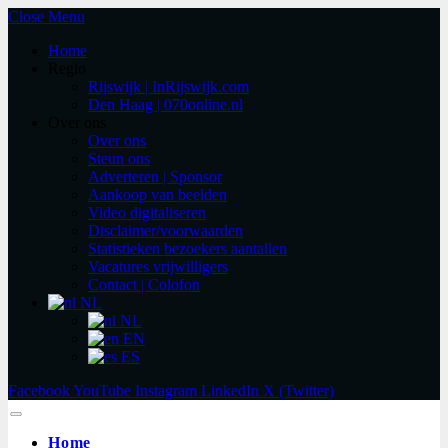
Close Menu
Home
Regio
Rijswijk | InRijswijk.com
Den Haag | 070online.nl
Over ons
Over ons
Steun ons
Adverteren | Sponsor
Aankoop van beelden
Video digitaliseren
Disclaimer/voorwaarden
Statistieken bezoekers aantallen
Vacatures vrijwilligers
Contact | Colofon
NL
NL
EN
ES
Facebook
YouTube
Instagram
LinkedIn
X (Twitter)
Home