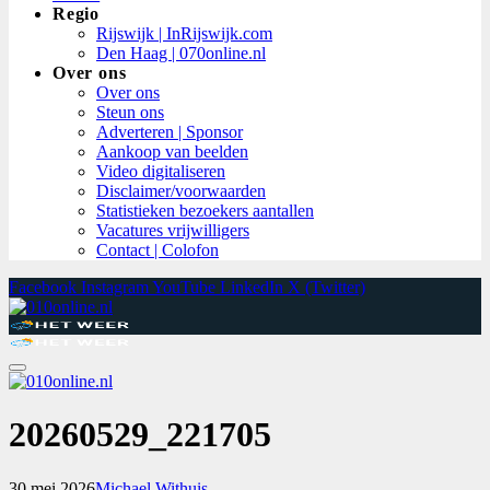
Regio
Rijswijk | InRijswijk.com
Den Haag | 070online.nl
Over ons
Over ons
Steun ons
Adverteren | Sponsor
Aankoop van beelden
Video digitaliseren
Disclaimer/voorwaarden
Statistieken bezoekers aantallen
Vacatures vrijwilligers
Contact | Colofon
Facebook
Instagram
YouTube
LinkedIn
X (Twitter)
20260529_221705
30 mei 2026
Michael Withuis