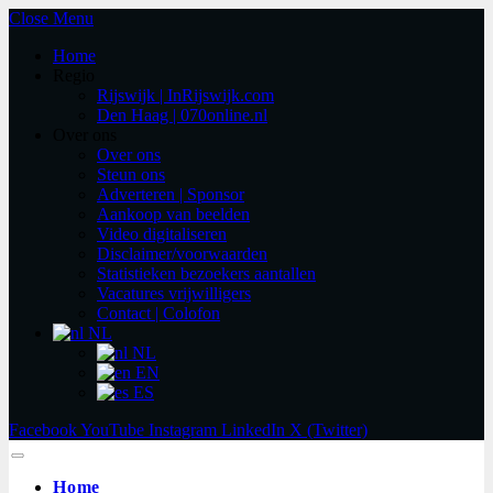
Close Menu
Home
Regio
Rijswijk | InRijswijk.com
Den Haag | 070online.nl
Over ons
Over ons
Steun ons
Adverteren | Sponsor
Aankoop van beelden
Video digitaliseren
Disclaimer/voorwaarden
Statistieken bezoekers aantallen
Vacatures vrijwilligers
Contact | Colofon
NL
NL
EN
ES
Facebook
YouTube
Instagram
LinkedIn
X (Twitter)
Home