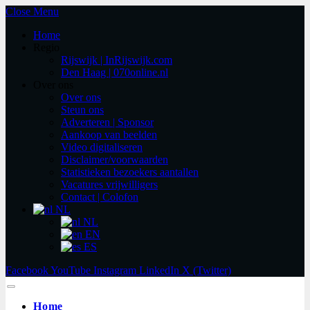
Close Menu
Home
Regio
Rijswijk | InRijswijk.com
Den Haag | 070online.nl
Over ons
Over ons
Steun ons
Adverteren | Sponsor
Aankoop van beelden
Video digitaliseren
Disclaimer/voorwaarden
Statistieken bezoekers aantallen
Vacatures vrijwilligers
Contact | Colofon
NL
NL
EN
ES
Facebook
YouTube
Instagram
LinkedIn
X (Twitter)
Home