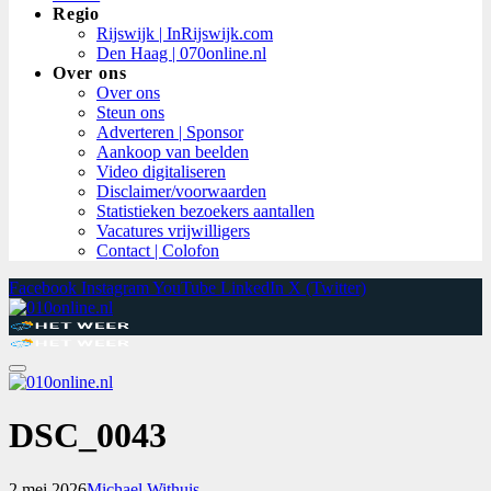
Regio
Rijswijk | InRijswijk.com
Den Haag | 070online.nl
Over ons
Over ons
Steun ons
Adverteren | Sponsor
Aankoop van beelden
Video digitaliseren
Disclaimer/voorwaarden
Statistieken bezoekers aantallen
Vacatures vrijwilligers
Contact | Colofon
Facebook
Instagram
YouTube
LinkedIn
X (Twitter)
DSC_0043
2 mei 2026
Michael Withuis