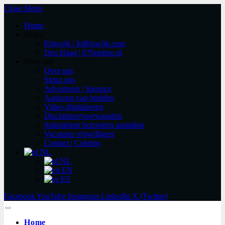
Close Menu
Home
Regio
Rijswijk | InRijswijk.com
Den Haag | 070online.nl
Over ons
Over ons
Steun ons
Adverteren | Sponsor
Aankoop van beelden
Video digitaliseren
Disclaimer/voorwaarden
Statistieken bezoekers aantallen
Vacatures vrijwilligers
Contact | Colofon
NL
NL
EN
ES
Facebook
YouTube
Instagram
LinkedIn
X (Twitter)
Home