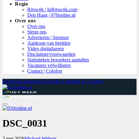
Regio
Rijswijk | InRijswijk.com
Den Haag | 070online.nl
Over ons
Over ons
Steun ons
Adverteren | Sponsor
Aankoop van beelden
Video digitaliseren
Disclaimer/voorwaarden
Statistieken bezoekers aantallen
Vacatures vrijwilligers
Contact | Colofon
Facebook
Instagram
YouTube
LinkedIn
X (Twitter)
DSC_0031
2 mei 2026
Michael Withuis