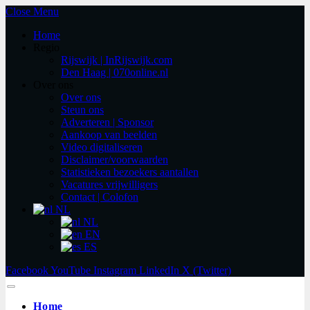
Close Menu
Home
Regio
Rijswijk | InRijswijk.com
Den Haag | 070online.nl
Over ons
Over ons
Steun ons
Adverteren | Sponsor
Aankoop van beelden
Video digitaliseren
Disclaimer/voorwaarden
Statistieken bezoekers aantallen
Vacatures vrijwilligers
Contact | Colofon
NL
NL
EN
ES
Facebook
YouTube
Instagram
LinkedIn
X (Twitter)
Home