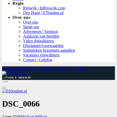
Regio
Rijswijk | InRijswijk.com
Den Haag | 070online.nl
Over ons
Over ons
Steun ons
Adverteren | Sponsor
Aankoop van beelden
Video digitaliseren
Disclaimer/voorwaarden
Statistieken bezoekers aantallen
Vacatures vrijwilligers
Contact | Colofon
Facebook
Instagram
YouTube
LinkedIn
X (Twitter)
DSC_0066
2 mei 2026
Michael Withuis