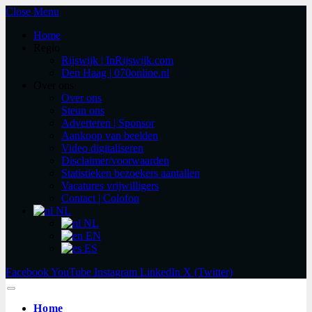
Close Menu
Home
Regio
Rijswijk | InRijswijk.com
Den Haag | 070online.nl
Over ons
Over ons
Steun ons
Adverteren | Sponsor
Aankoop van beelden
Video digitaliseren
Disclaimer/voorwaarden
Statistieken bezoekers aantallen
Vacatures vrijwilligers
Contact | Colofon
NL
NL
EN
ES
Facebook
YouTube
Instagram
LinkedIn
X (Twitter)
Home