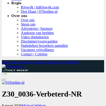
Regio
Rijswijk | InRijswijk.com
Den Haag | 070online.nl
Over ons
Over ons
Steun ons
Adverteren | Sponsor
Aankoop van beelden
Video digitaliseren
Disclaimer/voorwaarden
Statistieken bezoekers aantallen
Vacatures vrijwilligers
Contact | Colofon
Facebook
Instagram
YouTube
LinkedIn
X (Twitter)
Z30_0036-Verbeterd-NR
9 maart 2026
Michael Withuis