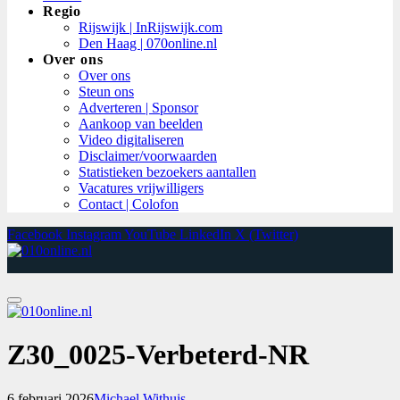
Regio
Rijswijk | InRijswijk.com
Den Haag | 070online.nl
Over ons
Over ons
Steun ons
Adverteren | Sponsor
Aankoop van beelden
Video digitaliseren
Disclaimer/voorwaarden
Statistieken bezoekers aantallen
Vacatures vrijwilligers
Contact | Colofon
Facebook
Instagram
YouTube
LinkedIn
X (Twitter)
Z30_0025-Verbeterd-NR
6 februari 2026
Michael Withuis