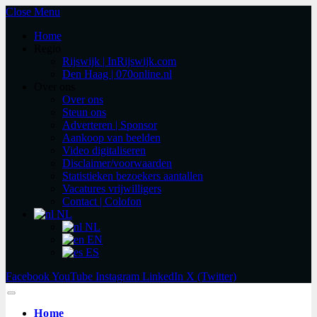
Close Menu
Home
Regio
Rijswijk | InRijswijk.com
Den Haag | 070online.nl
Over ons
Over ons
Steun ons
Adverteren | Sponsor
Aankoop van beelden
Video digitaliseren
Disclaimer/voorwaarden
Statistieken bezoekers aantallen
Vacatures vrijwilligers
Contact | Colofon
NL
NL
EN
ES
Facebook
YouTube
Instagram
LinkedIn
X (Twitter)
Home