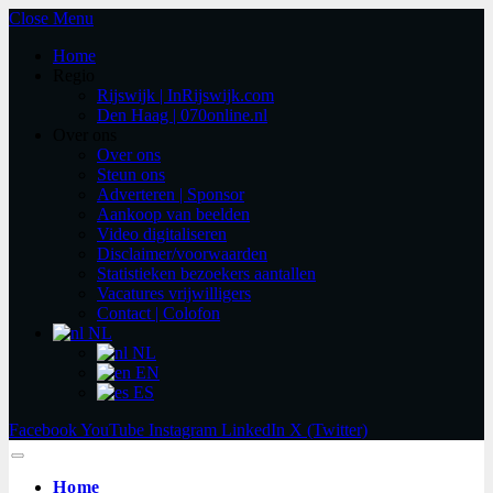
Close Menu
Home
Regio
Rijswijk | InRijswijk.com
Den Haag | 070online.nl
Over ons
Over ons
Steun ons
Adverteren | Sponsor
Aankoop van beelden
Video digitaliseren
Disclaimer/voorwaarden
Statistieken bezoekers aantallen
Vacatures vrijwilligers
Contact | Colofon
NL
NL
EN
ES
Facebook
YouTube
Instagram
LinkedIn
X (Twitter)
Home