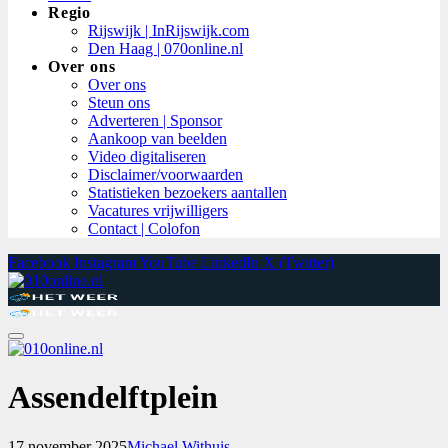
Regio
Rijswijk | InRijswijk.com
Den Haag | 070online.nl
Over ons
Over ons
Steun ons
Adverteren | Sponsor
Aankoop van beelden
Video digitaliseren
Disclaimer/voorwaarden
Statistieken bezoekers aantallen
Vacatures vrijwilligers
Contact | Colofon
Facebook
Instagram
YouTube
LinkedIn
X (Twitter)
Assendelftplein
17 november 2025
Michael Withuis