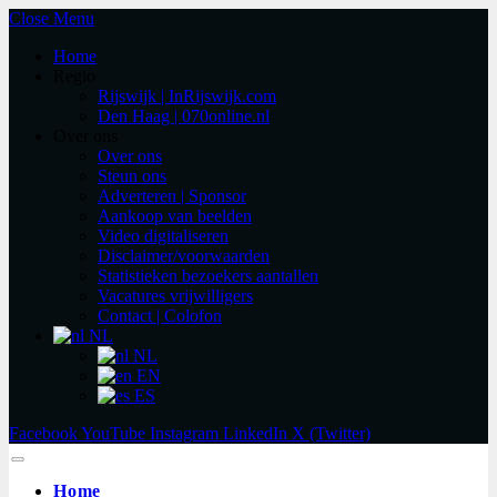
Close Menu
Home
Regio
Rijswijk | InRijswijk.com
Den Haag | 070online.nl
Over ons
Over ons
Steun ons
Adverteren | Sponsor
Aankoop van beelden
Video digitaliseren
Disclaimer/voorwaarden
Statistieken bezoekers aantallen
Vacatures vrijwilligers
Contact | Colofon
NL
NL
EN
ES
Facebook
YouTube
Instagram
LinkedIn
X (Twitter)
Home