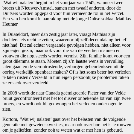
‘Wat wij nalaten’ begint in het voorjaar van 1945, wanneer twee
broers uit Nieuwer-Amstel, samen met twaalf anderen, door de
Duitsers worden opgepakt voor hun vermeende rol in het Verzet.
Een van hen komt in aanraking met de jonge Duitse soldaat Mathias
Heumer.
In Düsseldorf, meer dan zestig jaar later, vraagt Mathias zijn
dochters iets recht te zetten, waarvoor hij zelf decennialang het lef
niet had. Dit zal echter vergaande gevolgen hebben, niet alleen voor
zijn eigen gezin, maar ook voor die van de veertien mannen en
vrouwen die nog steeds worden vermist. Zijn familie komt voor een
groot dilemma te staan. Moeten zij z’n laatste wens in vervulling
laten gaan en de verontrustende, verborgen gebeurtenissen uit de
oorlog werkelijk openbaar maken? Of is het soms beter het verleden
te laten rusten? Verzeild in hun eigen persoonlijke problemen raken
ze er sterk over verdeeld.
In 2008 wordt de naar Canada geëmigreerde Pieter van der Velde
bruut geconfronteerd met het tot dusver onbekende lot van zijn twee
broers, en wordt ook hij gedwongen het verleden onder ogen te
zien.
Kortom, ‘Wat wij nalaten’ gaat over het belasten van de volgende
generatie met gewetenskwesties, maar ook over hoe het is te rouwen
om je geliefden, zonder ooit te weten wat er met hen is gebeurd.