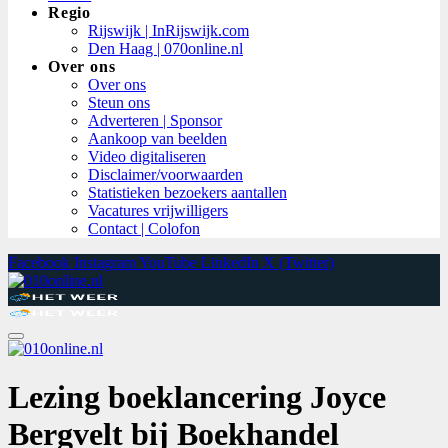
Regio
Rijswijk | InRijswijk.com
Den Haag | 070online.nl
Over ons
Over ons
Steun ons
Adverteren | Sponsor
Aankoop van beelden
Video digitaliseren
Disclaimer/voorwaarden
Statistieken bezoekers aantallen
Vacatures vrijwilligers
Contact | Colofon
Facebook
Instagram
YouTube
LinkedIn
X (Twitter)
Lezing boeklancering Joyce
Bergvelt bij Boekhandel