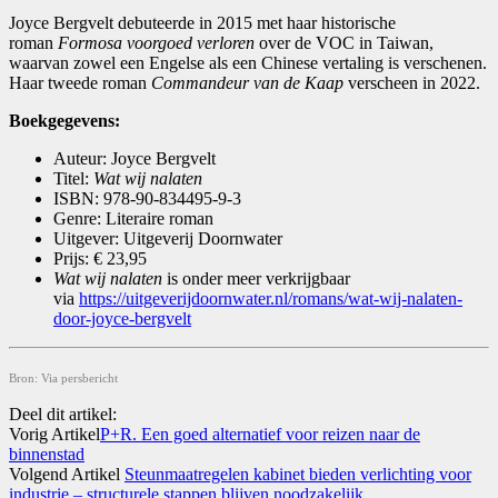
Joyce Bergvelt debuteerde in 2015 met haar historische
roman
Formosa voorgoed verloren
over de VOC in Taiwan,
waarvan zowel een Engelse als een Chinese vertaling is verschenen.
Haar tweede roman
Commandeur van de Kaap
verscheen in 2022.
Boekgegevens:
Auteur: Joyce Bergvelt
Titel:
Wat wij nalaten
ISBN: 978-90-834495-9-3
Genre: Literaire roman
Uitgever: Uitgeverij Doornwater
Prijs: € 23,95
Wat wij nalaten
is onder meer verkrijgbaar
via
https://uitgeverijdoornwater.nl/romans/wat-wij-nalaten-
door-joyce-bergvelt
Bron: Via persbericht
Deel dit artikel:
Vorig Artikel
P+R. Een goed alternatief voor reizen naar de
binnenstad
Volgend Artikel
Steunmaatregelen kabinet bieden verlichting voor
industrie – structurele stappen blijven noodzakelijk